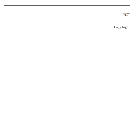
特定
Copy Right