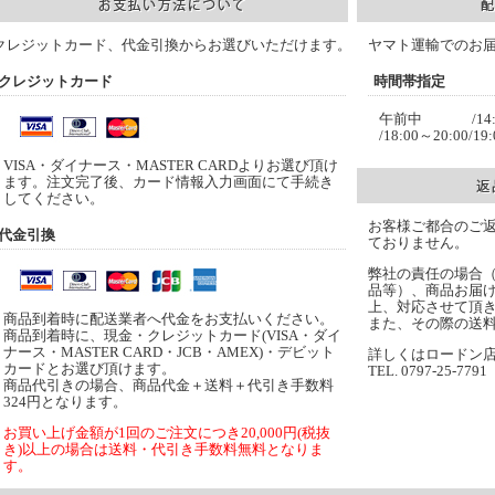
クレジットカード、代金引換からお選びいただけます。
ヤマト運輸でのお
クレジットカード
時間帯指定
午前中 /14:00～
/18:00～20:00/19
VISA・ダイナース・MASTER CARDよりお選び頂け
ます。注文完了後、カード情報入力画面にて手続き
してください。
お客様ご都合のご
代金引換
ておりません。
弊社の責任の場合
品等）、商品お届け
上、対応させて頂
商品到着時に配送業者へ代金をお支払いください。
また、その際の送
商品到着時に、現金・クレジットカード(VISA・ダイ
ナース・MASTER CARD・JCB・AMEX)・デビット
詳しくはロードン
カードとお選び頂けます。
TEL. 0797-25-7791
商品代引きの場合、商品代金＋送料＋代引き手数料
324円となります。
お買い上げ金額が1回のご注文につき20,000円(税抜
き)以上の場合は送料・代引き手数料無料となりま
す。